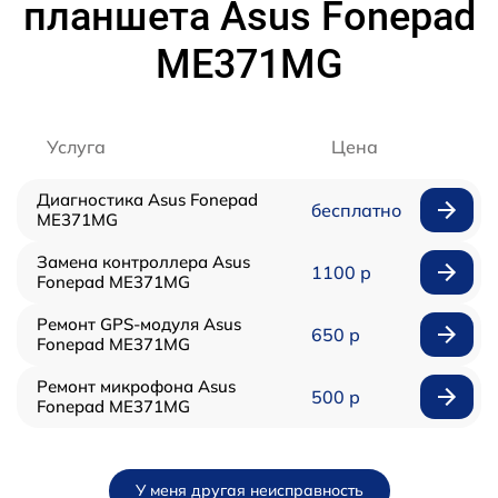
планшета Asus Fonepad
ME371MG
Услуга
Цена
Диагностика Asus Fonepad
бесплатно
ME371MG
Замена контроллера Asus
1100 р
Fonepad ME371MG
Ремонт GPS-модуля Asus
650 р
Fonepad ME371MG
Ремонт микрофона Asus
500 р
Fonepad ME371MG
У меня другая неисправность