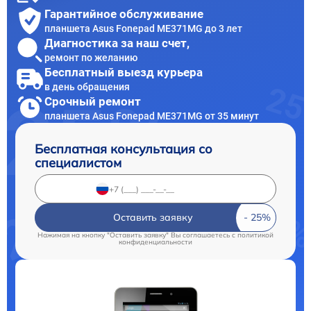
Гарантийное обслуживание
планшета Asus Fonepad ME371MG до 3 лет
Диагностика за наш счет,
ремонт по желанию
Бесплатный выезд курьера
в день обращения
Срочный ремонт
планшета Asus Fonepad ME371MG от 35 минут
Бесплатная консультация со
специалистом
Оставить заявку
Нажимая на кнопку "Оставить заявку" Вы соглашаетесь c
политикой
конфиденциальности