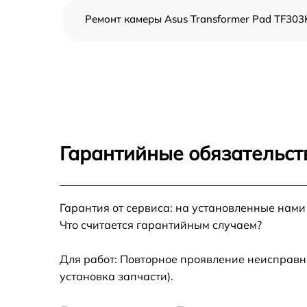
Ремонт камеры Asus Transformer Pad TF303
Чистка от пыли Asus Transformer Pad TF303
Замена стекла Asus Transformer Pad TF303
Замена динамика Asus Transformer Pad
TF303K
Гарантийные обязательст
Замена задней крышки Asus Transformer Pa
TF303K
Замена дисплея (экрана) Asus Transformer
Гарантия от сервиса: на установленные нами
Pad TF303K
Что считается гарантийным случаем?
Замена корпуса Asus Transformer Pad
TF303K
Для работ: Повторное проявление неисправн
установка запчасти).
Замена аккумулятора Asus Transformer Pad
TF303K