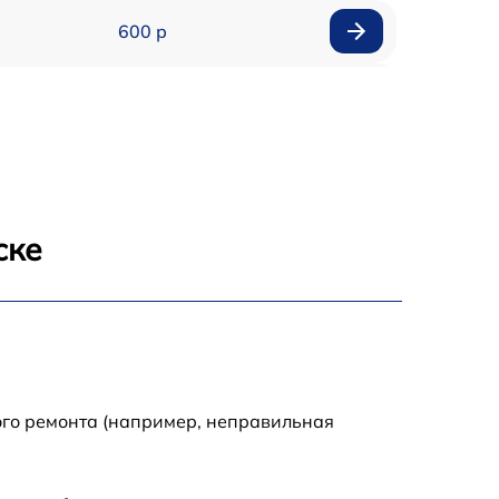
600 р
900 р
1100 р
500 р
ске
800 р
1200 р
800 р
ого ремонта (например, неправильная
500 р