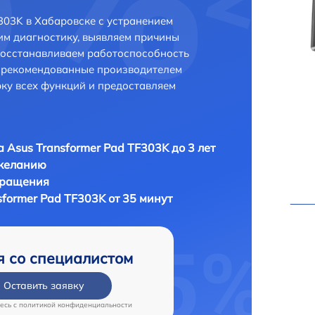
303K в Хабаровске с устранением
м диагностику, выявляем причины
восстанавливаем работоспособность
и рекомендованные производителем
рку всех функций и предоставляем
 Asus Transformer Pad TF303K до 3 лет
 желанию
бращения
former Pad TF303K от 35 минут
я со специалистом
Оставить заявку
есь c
политикой конфиденциальности