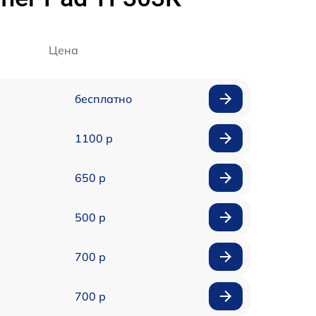
Цена
бесплатно
1100 р
650 р
500 р
700 р
700 р