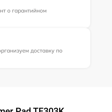
ент о гарантийном
организуем доставку по
mer Pad TF303K