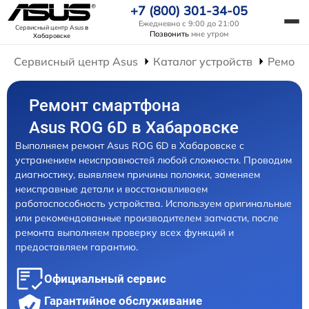
+7 (800) 301-34-05
Ежедневно с 9:00 до 21:00
Сервисный центр Asus
в
Позвонить
мне утром
Хабаровске
Сервисный центр Asus
Каталог устройств
Ремонт
Ремонт смартфона
Asus ROG 6D в Хабаровске
Выполняем ремонт Asus ROG 6D в Хабаровске с
устранением неисправностей любой сложности. Проводим
диагностику, выявляем причины поломки, заменяем
неисправные детали и восстанавливаем
работоспособность устройства. Используем оригинальные
или рекомендованные производителем запчасти, после
ремонта выполняем проверку всех функций и
предоставляем гарантию.
Официальный сервис
Гарантийное обслуживание