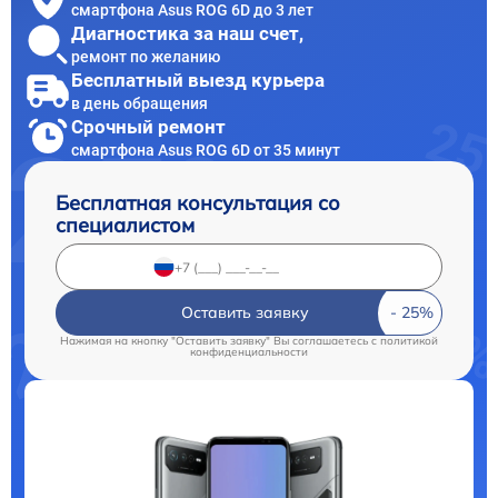
смартфона Asus ROG 6D до 3 лет
Диагностика за наш счет,
ремонт по желанию
Бесплатный выезд курьера
в день обращения
Срочный ремонт
смартфона Asus ROG 6D от 35 минут
Бесплатная консультация со
специалистом
Оставить заявку
Нажимая на кнопку "Оставить заявку" Вы соглашаетесь c
политикой
конфиденциальности