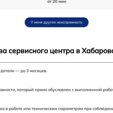
от 20 мин
от 30 мин
У меня другая неисправность
от 25 мин
от 25 мин
ва сервисного центра в Хабаров
от 30 мин
 детали — до 3 месяцев.
от 40 мин
от 15 мин
авности, который прямо обусловлен с выполненной рабо
от 30 мин
аз в работе или техническим параметрам при соблюден