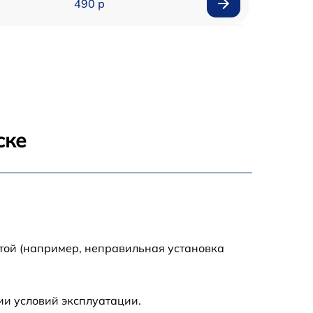
490 р
890 р
390 р
890 р
ске
890 р
790 р
390 р
той (например, неправильная установка
1290 р
ии условий эксплуатации.