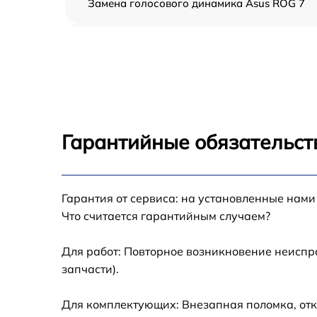
Замена голосового динамика Asus ROG 7
Замена вибромотора Asus ROG 7
Замена антенны Asus ROG 7
Замена датчика приближения Asus ROG 7
Гарантийные обязательст
Обновление ПО Asus ROG 7
Гарантия от сервиса: на установленные нами
Замена экрана Asus ROG 7
Что считается гарантийным случаем?
Замена микрофона Asus ROG 7
Для работ: Повторное возникновение неиспр
запчасти).
Защита гидрогелевой пленкой Asus ROG 7
Для комплектующих: Внезапная поломка, отк