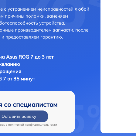
е с устранением неисправностей любой
ем причины поломки, заменяем
ботоспособность устройства.
анные производителем запчасти, после
 и предоставляем гарантию.
а Asus ROG 7 до 3 лет
 желанию
бращения
 7 от 35 минут
я со специалистом
Оставить заявку
есь c
политикой конфиденциальности